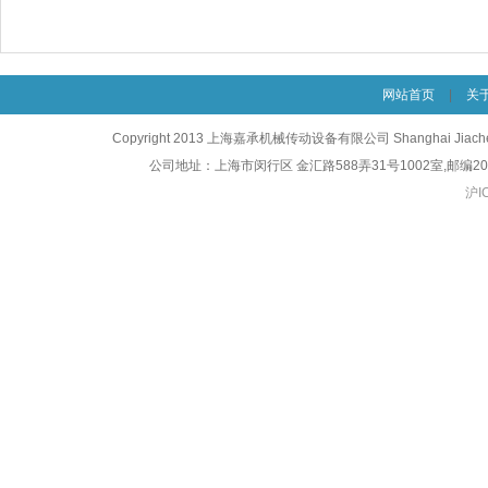
网站首页
|
关
Copyright 2013 上海嘉承机械传动设备有限公司 Shanghai Jiacheng Mec
公司地址：上海市闵行区 金汇路588弄31号1002室,邮编201103 
沪I