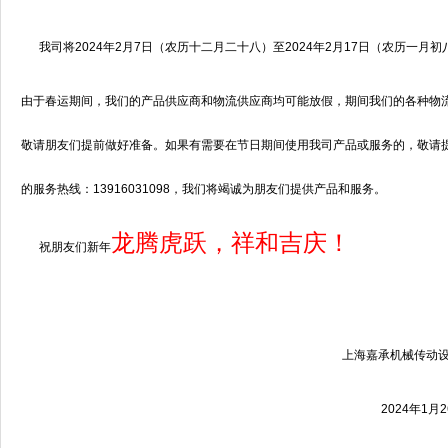
我司将2024年2月7日（农历十二月二十八）至2024年2月17日（农历一月
由于春运期间，我们的产品供应商和物流供应商均可能放假，期间我们的各种物
敬请朋友们提前做好准备。如果有需要在节日期间使用我司产品或服务的，敬请
的服务热线：13916031098，我们将竭诚为朋友们提供产品和服务。
龙腾虎跃，祥和吉庆！
祝朋友们新年
上海嘉承机械传动设备有限
2024年1月26